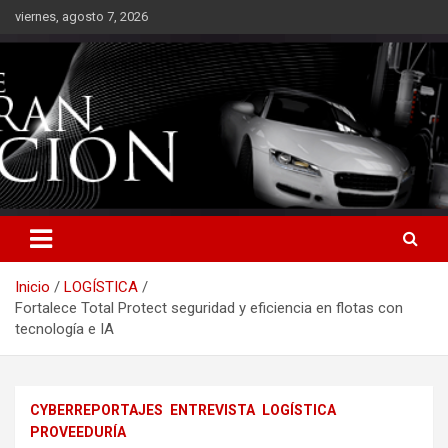
Saltar
viernes, agosto 7, 2026
al
contenido
Inicio
LOGÍSTICA
Fortalece Total Protect seguridad y eficiencia en flotas con
tecnología e IA
CYBERREPORTAJES
ENTREVISTA
LOGÍSTICA
PROVEEDURÍA