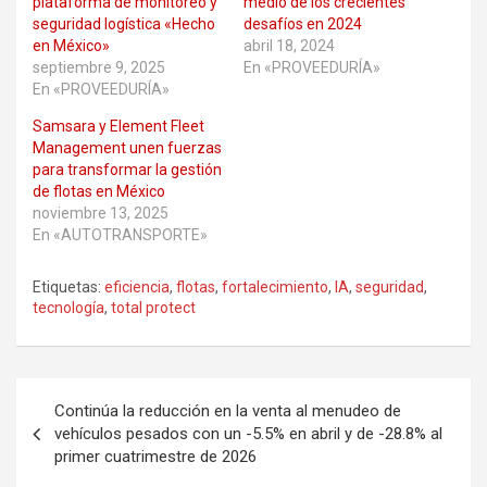
plataforma de monitoreo y
medio de los crecientes
seguridad logística «Hecho
desafíos en 2024
en México»
abril 18, 2024
septiembre 9, 2025
En «PROVEEDURÍA»
En «PROVEEDURÍA»
Samsara y Element Fleet
Management unen fuerzas
para transformar la gestión
de flotas en México
noviembre 13, 2025
En «AUTOTRANSPORTE»
Etiquetas:
eficiencia
,
flotas
,
fortalecimiento
,
IA
,
seguridad
,
tecnología
,
total protect
Navegación
Continúa la reducción en la venta al menudeo de
de
vehículos pesados con un -5.5% en abril y de -28.8% al
primer cuatrimestre de 2026
entradas