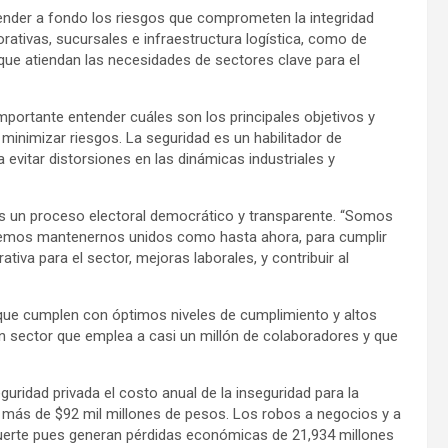
nder a fondo los riesgos que comprometen la integridad
orativas, sucursales e infraestructura logística, como de
 que atiendan las necesidades de sectores clave para el
 importante entender cuáles son los principales objetivos y
 minimizar riesgos. La seguridad es un habilitador de
 evitar distorsiones en las dinámicas industriales y
as un proceso electoral democrático y transparente. “Somos
 debemos mantenernos unidos como hasta ahora, para cumplir
tiva para el sector, mejoras laborales, y contribuir al
que cumplen con óptimos niveles de cumplimiento y altos
un sector que emplea a casi un millón de colaboradores y que
uridad privada el costo anual de la inseguridad para la
e más de $92 mil millones de pesos. Los robos a negocios y a
uerte pues generan pérdidas económicas de 21,934 millones