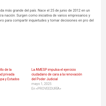
a más grande del país. Nace el 25 de junio de 2012 en un
tra nación. Surgen como iniciativa de varios empresarios y
oro para compartir inquietudes y tomar decisiones en pro del
lo de la
La AMESP impulsa el ejercicio
ad privada
ciudadano de cara a la renovación
opa y Estados
del Poder Judicial
mayo 1, 2025
En «PROVEEDURÍA»