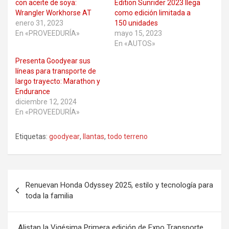
con aceite de soya:
Edition Sunrider 2023 llega
Wrangler Workhorse AT
como edición limitada a
enero 31, 2023
150 unidades
En «PROVEEDURÍA»
mayo 15, 2023
En «AUTOS»
Presenta Goodyear sus
líneas para transporte de
largo trayecto: Marathon y
Endurance
diciembre 12, 2024
En «PROVEEDURÍA»
Etiquetas:
goodyear
,
llantas
,
todo terreno
Navegación
Renuevan Honda Odyssey 2025, estilo y tecnología para
de
toda la familia
entradas
Alistan la Vigésima Primera edición de Expo Transporte