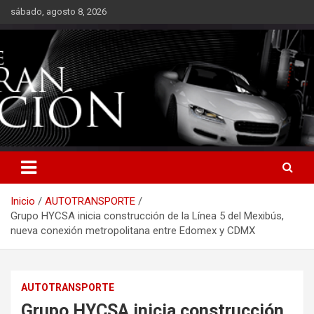
Saltar
sábado, agosto 8, 2026
al
contenido
Inicio
AUTOTRANSPORTE
Grupo HYCSA inicia construcción de la Línea 5 del Mexibús,
nueva conexión metropolitana entre Edomex y CDMX
AUTOTRANSPORTE
Grupo HYCSA inicia construcción