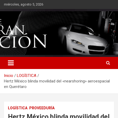
Saltar
miércoles, agosto 5, 2026
al
contenido
Inicio
LOGÍSTICA
Hertz México blinda movilidad del «nearshoring» aeroespacial
en Querétaro
LOGÍSTICA
PROVEEDURÍA
Hertz México blinda movilidad del