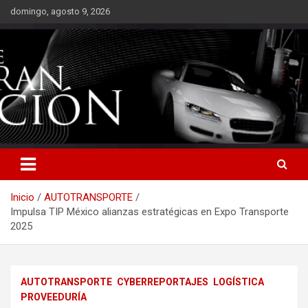
Saltar
domingo, agosto 9, 2026
al
contenido
Inicio
AUTOTRANSPORTE
Impulsa TIP México alianzas estratégicas en Expo Transporte
2025
AUTOTRANSPORTE
CYBERREPORTAJES
LOGÍSTICA
PROVEEDURÍA