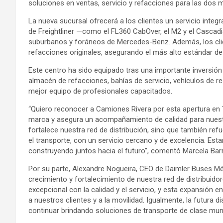
soluciones en ventas, servicio y refacciones para las dos ma
La nueva sucursal ofrecerá a los clientes un servicio integ
de Freightliner —como el FL360 CabOver, el M2 y el Casca
suburbanos y foráneos de Mercedes-Benz. Además, los clie
refacciones originales, asegurando el más alto estándar d
Este centro ha sido equipado tras una importante inversi
almacén de refacciones, bahías de servicio, vehículos de re
mejor equipo de profesionales capacitados.
“Quiero reconocer a Camiones Rivera por esta apertura en
marca y asegura un acompañamiento de calidad para nuestro
fortalece nuestra red de distribución, sino que también ref
el transporte, con un servicio cercano y de excelencia. Es
construyendo juntos hacia el futuro”, comentó Marcela Barr
Por su parte, Alexandre Nogueira, CEO de Daimler Buses Méxi
crecimiento y fortalecimiento de nuestra red de distribu
excepcional con la calidad y el servicio, y esta expansión
a nuestros clientes y a la movilidad. Igualmente, la futura 
continuar brindando soluciones de transporte de clase mund