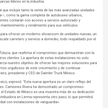
rcas líderes en la industria.
ral que incluye tanto la venta de las más avanzadas unidades
dia—, como la gama completa de autobuses urbanos,
ntes contarán con acceso a servicio autorizado y
e mantenimiento y rendimiento para sus vehículos.
ón para ofrecer un moderno showroom de unidades nuevas, un
scate carretero y servicio a domicilio, todo respaldado por el
 Toluca, que reafirma el compromiso que demuestran con la
s clientes. La apertura de estas instalaciones no solo
uerza nuestro objetivo de ofrecer las mejores soluciones para
tamos orgullosos de este crecimiento y de continuar
eiro, presidente y CEO de Daimler Truck México.
co, expresó: “Esta nueva apertura es un claro reflejo del
idores. Camiones Rivera ha demostrado un compromiso
 en el Estado de México es una muestra más de su dedicación
distribuidora en Lerma representa otro paso, lo que permitirá
ial con instalaciones de vanguardia».