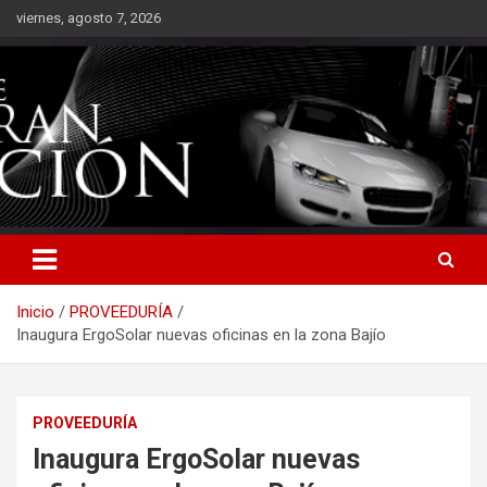
Saltar
viernes, agosto 7, 2026
al
contenido
Inicio
PROVEEDURÍA
Inaugura ErgoSolar nuevas oficinas en la zona Bajío
PROVEEDURÍA
Inaugura ErgoSolar nuevas