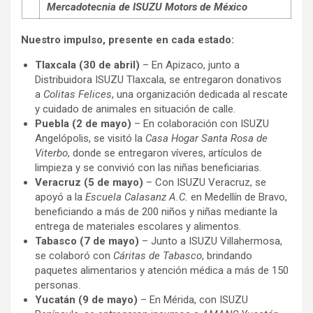
Mercadotecnia de ISUZU Motors de México
Nuestro impulso, presente en cada estado:
Tlaxcala (30 de abril)
– En Apizaco, junto a
Distribuidora ISUZU Tlaxcala, se entregaron donativos
a
Colitas Felices
, una organización dedicada al rescate
y cuidado de animales en situación de calle.
Puebla (2 de mayo)
– En colaboración con ISUZU
Angelópolis, se visitó la
Casa Hogar Santa Rosa de
Viterbo
, donde se entregaron víveres, artículos de
limpieza y se convivió con las niñas beneficiarias.
Veracruz (5 de mayo)
– Con ISUZU Veracruz, se
apoyó a la
Escuela Calasanz A.C.
en Medellín de Bravo,
beneficiando a más de 200 niños y niñas mediante la
entrega de materiales escolares y alimentos.
Tabasco (7 de mayo)
– Junto a ISUZU Villahermosa,
se colaboró con
Cáritas de Tabasco
, brindando
paquetes alimentarios y atención médica a más de 150
personas.
Yucatán (9 de mayo)
– En Mérida, con ISUZU