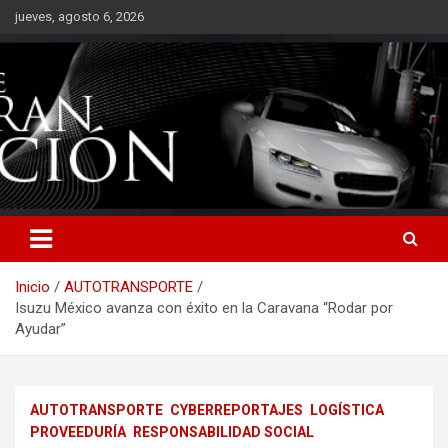
Saltar
jueves, agosto 6, 2026
al
contenido
Inicio
AUTOTRANSPORTE
Isuzu México avanza con éxito en la Caravana “Rodar por
Ayudar”
AUTOTRANSPORTE
CYBERREPORTAJES
LOGÍSTICA
PROVEEDURÍA
RESPONSABILIDAD SOCIAL