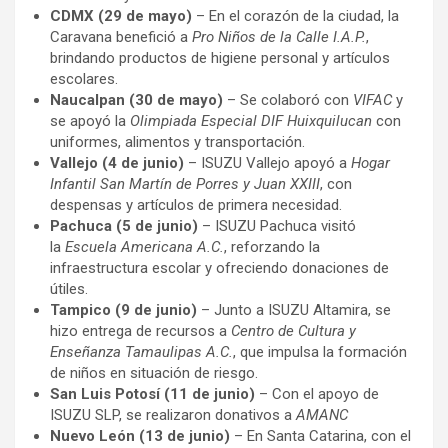
CDMX (29 de mayo)
– En el corazón de la ciudad, la
Caravana benefició a
Pro Niños de la Calle I.A.P.
,
brindando productos de higiene personal y artículos
escolares.
Naucalpan (30 de mayo)
– Se colaboró con
VIFAC
y
se apoyó la
Olimpiada Especial DIF Huixquilucan
con
uniformes, alimentos y transportación.
Vallejo (4 de junio)
– ISUZU Vallejo apoyó a
Hogar
Infantil San Martín de Porres y Juan XXIII
, con
despensas y artículos de primera necesidad.
Pachuca (5 de junio)
– ISUZU Pachuca visitó
la
Escuela Americana A.C.
, reforzando la
infraestructura escolar y ofreciendo donaciones de
útiles.
Tampico (9 de junio)
– Junto a ISUZU Altamira, se
hizo entrega de recursos a
Centro de Cultura y
Enseñanza Tamaulipas A.C.
, que impulsa la formación
de niños en situación de riesgo.
San Luis Potosí (11 de junio)
– Con el apoyo de
ISUZU SLP, se realizaron donativos a
AMANC
Nuevo León (13 de junio)
– En Santa Catarina, con el