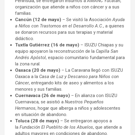
Península, se entregaron insumos a
AMANC Yucatán
,
organización que atiende a niños con cáncer y a sus
familias.
Cancún (12 de mayo)
– Se visitó la Asociación
Ayuda
a Niños con Trastornos en el Desarrollo A.C.
, a quienes
se donaron recursos para sus terapias y material
didáctico.
Tuxtla Gutiérrez (16 de mayo)
– ISUZU Chiapas y su
equipo apoyaron la reconstrucción de la
Capilla San
Andrés Apóstol
, espacio comunitario fundamental para
la zona rural.
Oaxaca (20 de mayo)
– La Caravana llegó con ISUZU
Oaxaca a la
Casa de Luz y Descanso para Niños con
Cáncer
, entregando kits de aseo y alimentos a los
menores y sus familias.
Cuernavaca (26 de mayo)
– En alianza con ISUZU
Cuernavaca, se asistió a
Nuestros Pequeños
Hermanos
, hogar que alberga a niños y adolescentes
en situación de abandono.
Toluca (28 de mayo)
– Se entregaron apoyos a
la
Fundación El Pueblito de los Abuelos
, que atiende a
adultos mayores en condiciones de abandono.