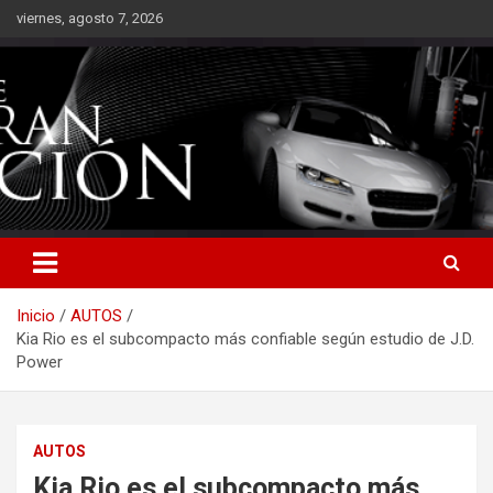
Saltar
viernes, agosto 7, 2026
al
contenido
Inicio
AUTOS
Kia Rio es el subcompacto más confiable según estudio de J.D.
Power
AUTOS
Kia Rio es el subcompacto más