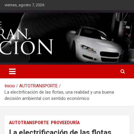
Saltar
viernes, agosto 7, 2026
al
contenido
Inicio
AUTOTRANSPORTE
La electrificación de las flotas, una realidad y una buena
decisión ambiental con sentido económico
AUTOTRANSPORTE
PROVEEDURÍA
La electrificación de las flotas,