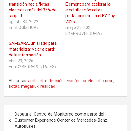
transición hacia flotas
Element para acelerar la
eléctricas más del 35% de
electrificación cobra
su gasto
protagonismo en el EV Day
agosto 30, 2022
2025
En «LOGÍSTICA»
mayo 23, 2025
En «PROVEEDURÍA»
SAMSARA, un aliado para
materializar valor a partir
de la información
abril 29, 2026
En «CYBERREPORTAJES»
Etiquetas:
ambiental
,
decisión
,
económico
,
electrificación
,
flotas
,
megaflux
,
realidad
Navegación
Debuta el Centro de Monitoreo como parte del
de
Customer Experience Center de Mercedes-Benz
Autobuses
entradas