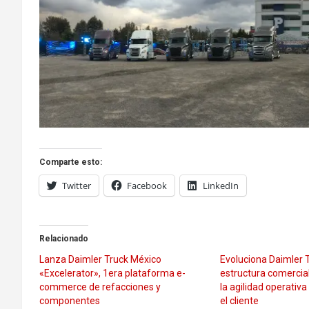
Comparte esto:
Twitter
Facebook
LinkedIn
Relacionado
Lanza Daimler Truck México
Evoluciona Daimler 
«Excelerator», 1era plataforma e-
estructura comercial
commerce de refacciones y
la agilidad operativa
componentes
el cliente