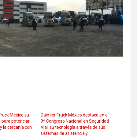
Truck México su
Daimler Truck México destaca en el
 para potenciar
9º Congreso Nacional en Seguridad
 y la cercanía con
Vial, su tecnología a través de sus
sistemas de asistencia y