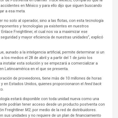
ctor de Postventa en Daimler Truck México, compartió que la
accidentes en México y para ello dijo que siguen buscando
gar a esa meta.
 no solo al operador, sino a las flotas, con esta tecnología
mponentes y tecnologías ya existentes en nuestros
Enlace Freightliner, el cual nos va a maximizar ese
seguridad y mayor eficiencia de nuestras unidades”, explicó
aunado a la inteligencia artificial, permite determinar si un
 los medios el 28 de abril y a partir del 1 de junio los
ra instalar esta solución y se empezará a comercializar a
 en Latinoamérica en el que se presenta.
oración de proveedores, tiene más de 10 millones de horas
o y en Estados Unidos, quienes proporcionaron el
feed back
to.
nología estará disponible con toda unidad nueva como una
cliente podrían tener acceso desde un producto postventa con
ón Freightliner
M2
, por medio de la red de distribuidores.
 en sus unidades y no requiere de un plan de financiamiento