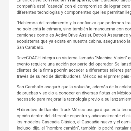
En entrevista con
Nación Transporte
, San Caraballo, dire
compañía está “casada” con el compromiso de lograr cero 
diferentes tecnologías y componentes que les permitan lle
“Hablemos del rendimiento y la confianza que podemos traer
no solo está la cámara, sino también la mancuerna con co
camiones como es Active Drive Assist, Detroit Assurance y 
ecosistema que ya existe en nuestra cabina, asegurando la 
San Caraballo.
DriveCOACH integra un sistema llamado “Machine Vision” que, 
evento requiere una acción por parte del operador. Se lanzó a
clientes de la firma podrán acceder a diferentes talleres pa
través de su red de distribuidores. México es el primer país
San Caraballo aseguró que la solución, además de la colab
de pruebas y se dio a conocer en diversas flotas en Méxic
necesario para mejorar la tecnología previo a su lanzamien
El directivo de Daimler Truck México aseguró que esta tec
opción dentro del diferente espectro y adicionalmente el 
los modelos Cascadia Clásico, el Cascadia nuevo y el cami
Incluso, dijo, el “hombre camión”, también lo podrá instalar