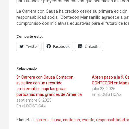
para financiar proyectos educativos que benefician a la co
La Carrera con Causa ha crecido desde su primera edición, 
responsabilidad social. Contecon Manzanillo agradece a pat
compromiso con iniciativas educativas para el futuro de lo
Comparte esto:
Twitter
Facebook
LinkedIn
Relacionado
8ª Carrera con Causa Contecon:
Abren paso a la 9. C
iniciativa con un recorrido
CONTECON en Manza
emblemático bajo las grúas
julio 23, 2026
portuarias más grandes de América
En «LOGÍSTICA»
septiembre 8, 2025
En «LOGÍSTICA»
Etiquetas:
carrera
,
causa
,
contecon
,
evento
,
responsabilidad so