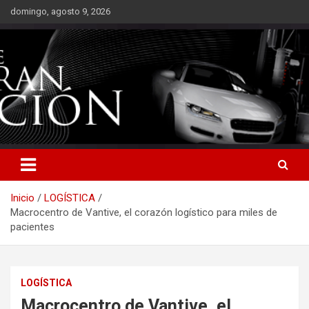
Saltar
domingo, agosto 9, 2026
al
contenido
Inicio
LOGÍSTICA
Macrocentro de Vantive, el corazón logístico para miles de
pacientes
LOGÍSTICA
Macrocentro de Vantive, el