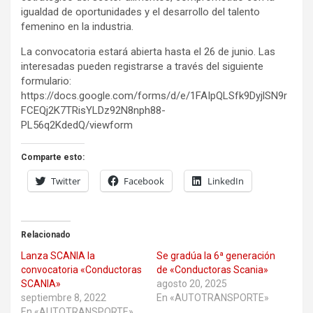
igualdad de oportunidades y el desarrollo del talento
femenino en la industria.
La convocatoria estará abierta hasta el 26 de junio. Las
interesadas pueden registrarse a través del siguiente
formulario:
https://docs.google.com/forms/d/e/1FAIpQLSfk9DyjlSN9r
FCEQj2K7TRisYLDz92N8nph88-
PL56q2KdedQ/viewform
Comparte esto:
Twitter
Facebook
LinkedIn
Relacionado
Lanza SCANIA la
Se gradúa la 6ª generación
convocatoria «Conductoras
de «Conductoras Scania»
SCANIA»
agosto 20, 2025
septiembre 8, 2022
En «AUTOTRANSPORTE»
En «AUTOTRANSPORTE»