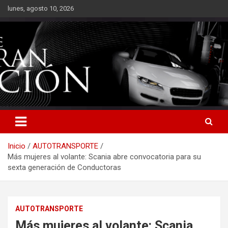
Saltar
lunes, agosto 10, 2026
al
contenido
Inicio
AUTOTRANSPORTE
Más mujeres al volante: Scania abre convocatoria para su
sexta generación de Conductoras
AUTOTRANSPORTE
Más mujeres al volante: Scania