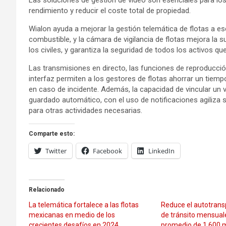
Las soluciones de gestión de video son esenciales para los
rendimiento y reducir el coste total de propiedad.
Wialon ayuda a mejorar la gestión telemática de flotas a esca
combustible, y la cámara de vigilancia de flotas mejora la 
los civiles, y garantiza la seguridad de todos los activos qu
Las transmisiones en directo, las funciones de reproducción
interfaz permiten a los gestores de flotas ahorrar un tiemp
en caso de incidente. Además, la capacidad de vincular un 
guardado automático, con el uso de notificaciones agiliza s
para otras actividades necesarias.
Comparte esto:
Twitter
Facebook
LinkedIn
Relacionado
La telemática fortalece a las flotas
Reduce el autotrans
mexicanas en medio de los
de tránsito mensual
crecientes desafíos en 2024
promedio de 1,600 m