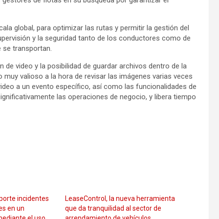
 gestores de flotas en su búsqueda por garantizar el
la global, para optimizar las rutas y permitir la gestión del
supervisión y la seguridad tanto de los conductores como de
e se transportan.
 de video y la posibilidad de guardar archivos dentro de la
o muy valioso a la hora de revisar las imágenes varias veces
video a un evento específico, así como las funcionalidades de
ignificativamente las operaciones de negocio, y libera tiempo
porte incidentes
LeaseControl, la nueva herramienta
es en un
que da tranquilidad al sector de
ediante el uso
arrendamiento de vehículos