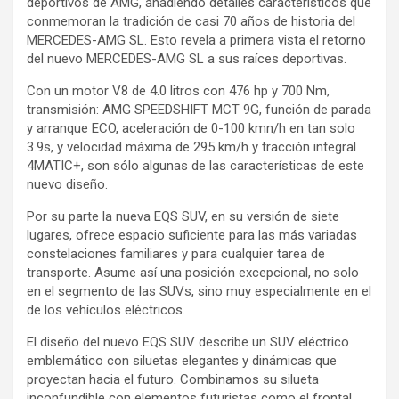
deportivos de AMG, añadiendo detalles característicos que
conmemoran la tradición de casi 70 años de historia del
MERCEDES-AMG SL. Esto revela a primera vista el retorno
del nuevo MERCEDES-AMG SL a sus raíces deportivas.
Con un motor V8 de 4.0 litros con 476 hp y 700 Nm,
transmisión: AMG SPEEDSHIFT MCT 9G, función de parada
y arranque ECO, aceleración de 0-100 kmn/h en tan solo
3.9s, y velocidad máxima de 295 km/h y tracción integral
4MATIC+, son sólo algunas de las características de este
nuevo diseño.
Por su parte la nueva EQS SUV, en su versión de siete
lugares, ofrece espacio suficiente para las más variadas
constelaciones familiares y para cualquier tarea de
transporte. Asume así una posición excepcional, no solo
en el segmento de las SUVs, sino muy especialmente en el
de los vehículos eléctricos.
El diseño del nuevo EQS SUV describe un SUV eléctrico
emblemático con siluetas elegantes y dinámicas que
proyectan hacia el futuro. Combinamos su silueta
inconfundible con elementos futuristas como el frontal