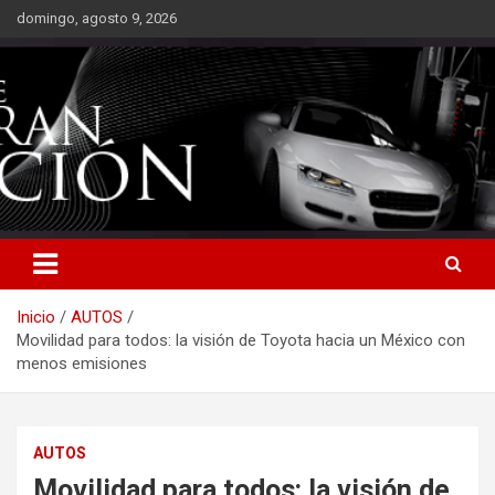
Saltar
domingo, agosto 9, 2026
al
contenido
Inicio
AUTOS
Movilidad para todos: la visión de Toyota hacia un México con
menos emisiones
AUTOS
Movilidad para todos: la visión de