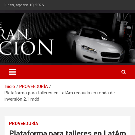
Saltar
lunes, agosto 10, 2026
al
contenido
Inicio
PROVEEDURÍA
Plataforma para talleres en LatAm recauda en ronda de
inversión 2.1 mdd
PROVEEDURÍA
Plataforma para talleres en LatAm