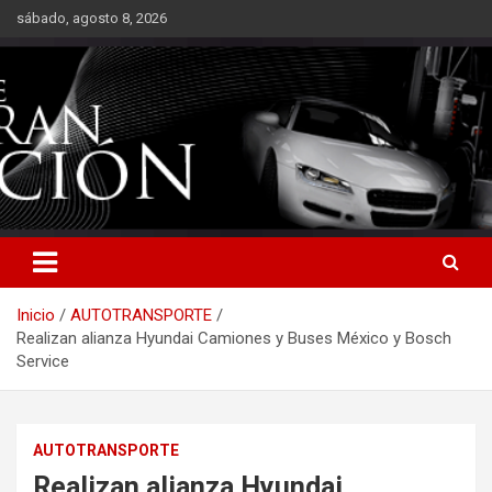
Saltar
sábado, agosto 8, 2026
al
contenido
Inicio
AUTOTRANSPORTE
Realizan alianza Hyundai Camiones y Buses México y Bosch
Service
AUTOTRANSPORTE
Realizan alianza Hyundai