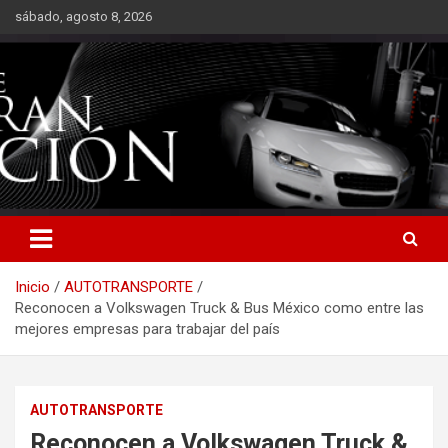
Saltar
sábado, agosto 8, 2026
al
contenido
Inicio
AUTOTRANSPORTE
Reconocen a Volkswagen Truck & Bus México como entre las
mejores empresas para trabajar del país
AUTOTRANSPORTE
Reconocen a Volkswagen Truck &