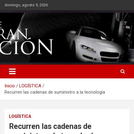
Saltar
domingo, agosto 9, 2026
al
contenido
Inicio
LOGÍSTICA
Recurren las cadenas de suministro a la tecnología
LOGÍSTICA
Recurren las cadenas de