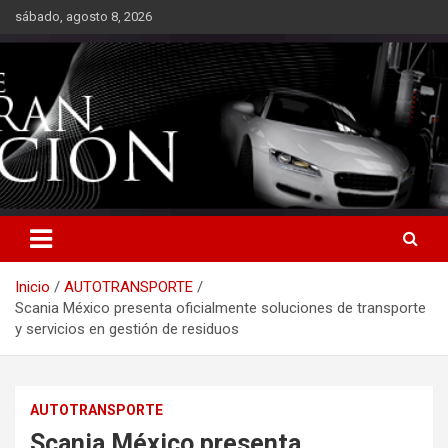
Saltar
sábado, agosto 8, 2026
al
contenido
Inicio
AUTOTRANSPORTE
Scania México presenta oficialmente soluciones de transporte
y servicios en gestión de residuos
AUTOTRANSPORTE
Scania México presenta