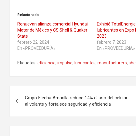
Relacionado
Renuevan alianza comercial Hyundai
Exhibió TotalEnergie
Motor de México y CS Shell & Quaker
lubricantes en Expo
State
2023
febrero 22, 2024
febrero 7, 2023
En «PROVEEDURÍA»
En «PROVEEDURÍA»
Etiquetas:
eficiencia
,
impulso
,
lubricantes
,
manufacturero
,
shel
Navegación
Grupo Flecha Amarilla reduce 14% el uso del celular
de
al volante y fortalece seguridad y eficiencia
entradas