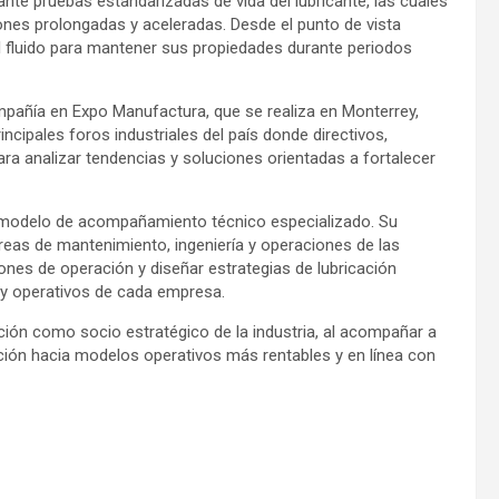
nte pruebas estandarizadas de vida del lubricante, las cuales
ciones prolongadas y aceleradas. Desde el punto de vista
l fluido para mantener sus propiedades durante periodos
ompañía en Expo Manufactura, que se realiza en Monterrey,
incipales foros industriales del país donde directivos,
ra analizar tendencias y soluciones orientadas a fortalecer
n modelo de acompañamiento técnico especializado. Su
reas de mantenimiento, ingeniería y operaciones de las
iones de operación y diseñar estrategias de lubricación
s y operativos de cada empresa.
ción como socio estratégico de la industria, al acompañar a
ión hacia modelos operativos más rentables y en línea con