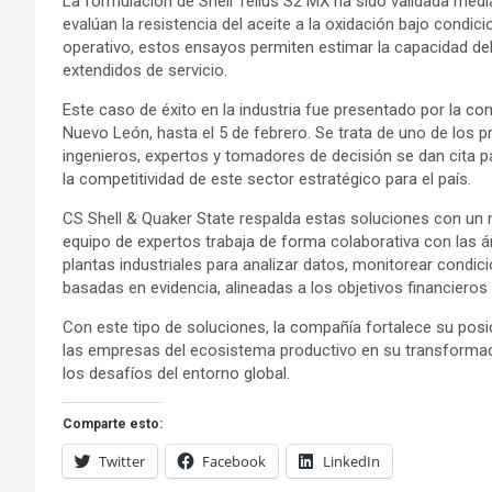
La formulación de Shell Tellus S2 MX ha sido validada media
evalúan la resistencia del aceite a la oxidación bajo condi
operativo, estos ensayos permiten estimar la capacidad de
extendidos de servicio.
Este caso de éxito en la industria fue presentado por la c
Nuevo León, hasta el 5 de febrero. Se trata de uno de los pr
ingenieros, expertos y tomadores de decisión se dan cita pa
la competitividad de este sector estratégico para el país.
CS Shell & Quaker State respalda estas soluciones con u
equipo de expertos trabaja de forma colaborativa con las á
plantas industriales para analizar datos, monitorear condic
basadas en evidencia, alineadas a los objetivos financiero
Con este tipo de soluciones, la compañía fortalece su posi
las empresas del ecosistema productivo en su transformac
los desafíos del entorno global.
Comparte esto:
Twitter
Facebook
LinkedIn