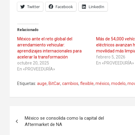
Twitter
Facebook
LinkedIn
Relacionado
México ante el reto global del
Más de 54,000 vehícu
arrendamiento vehicular:
eléctricos avanzan 
aprendizajes internacionales para
movilidad más limpi
acelerar la transformación
febrero 5, 2026
octubre 20, 2025
En «PROVEEDURÍA»
En «PROVEEDURÍA»
Etiquetas:
auge
,
BitCar
,
cambios
,
flexible
,
méxico
,
modelo
,
mov
Navegación
México se consolida como la capital del
de
Aftermarket de NA