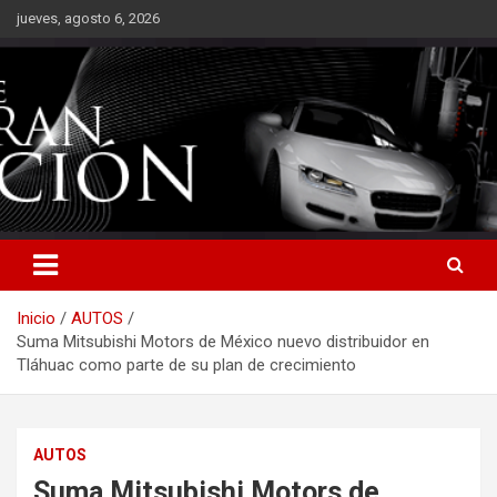
Saltar
jueves, agosto 6, 2026
al
contenido
Inicio
AUTOS
Suma Mitsubishi Motors de México nuevo distribuidor en
Tláhuac como parte de su plan de crecimiento
AUTOS
Suma Mitsubishi Motors de