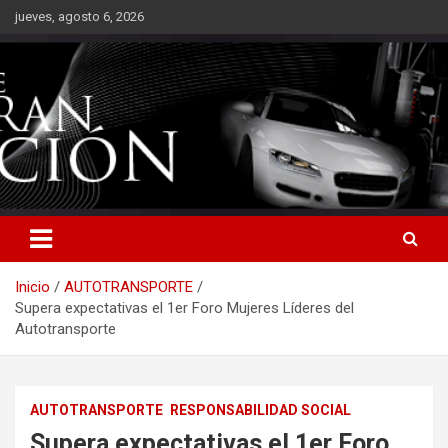
Saltar
jueves, agosto 6, 2026
al
contenido
Inicio
AUTOTRANSPORTE
Supera expectativas el 1er Foro Mujeres Líderes del
Autotransporte
AUTOTRANSPORTE
RESPONSABILIDAD SOCIAL
Supera expectativas el 1er Foro