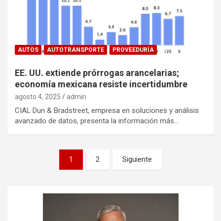
AUTOS
AUTOTRANSPORTE
PROVEEDURÍA
EE. UU. extiende prórrogas arancelarias;
economía mexicana resiste incertidumbre
agosto 4, 2025
admin
CIAL Dun & Bradstreet, empresa en soluciones y análisis
avanzado de datos, presenta la información más…
Navegación
1
2
Siguiente
de
entradas