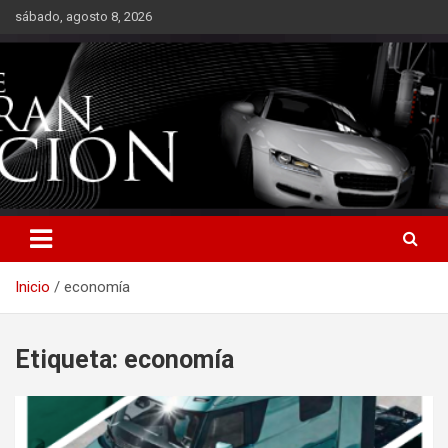
Saltar
sábado, agosto 8, 2026
al
contenido
Inicio
economía
Etiqueta:
economía