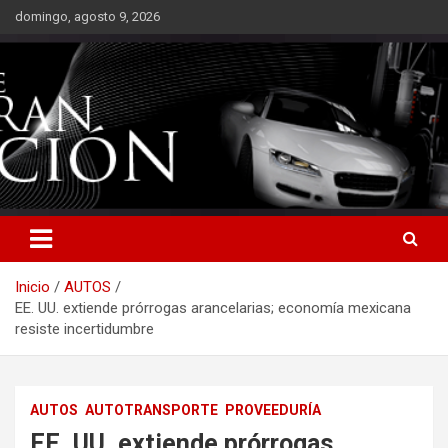
Saltar
domingo, agosto 9, 2026
al
contenido
Inicio
AUTOS
EE. UU. extiende prórrogas arancelarias; economía mexicana
resiste incertidumbre
AUTOS
AUTOTRANSPORTE
PROVEEDURÍA
EE. UU. extiende prórrogas