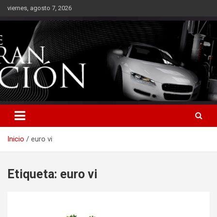
Saltar
viernes, agosto 7, 2026
al
contenido
Inicio
euro vi
Etiqueta:
euro vi