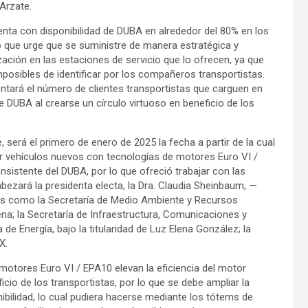
Arzate.
enta con disponibilidad de DUBA en alrededor del 80% en los
lo que urge que se suministre de manera estratégica y
ación en las estaciones de servicio que lo ofrecen, ya que
mposibles de identificar por los compañeros transportistas.
tará el número de clientes transportistas que carguen en
DUBA al crearse un círculo virtuoso en beneficio de los
 será el primero de enero de 2025 la fecha a partir de la cual
zar vehículos nuevos con tecnologías de motores Euro VI /
nsistente del DUBA, por lo que ofreció trabajar con las
bezará la presidenta electa, la Dra. Claudia Sheinbaum, —
ales como la Secretaría de Medio Ambiente y Recursos
na; la Secretaría de Infraestructura, Comunicaciones y
 de Energía, bajo la titularidad de Luz Elena González; la
X.
 motores Euro VI / EPA10 elevan la eficiencia del motor
o de los transportistas, por lo que se debe ampliar la
ibilidad, lo cual pudiera hacerse mediante los tótems de