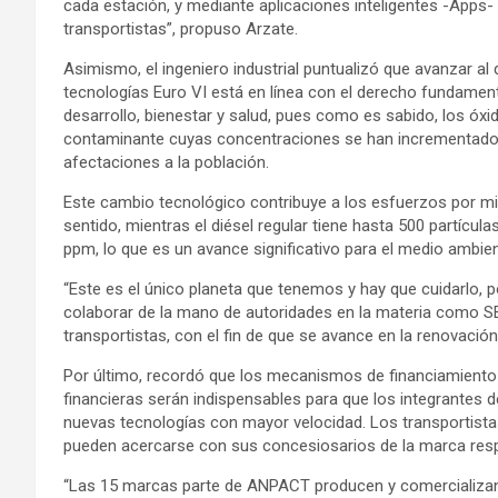
cada estación, y mediante aplicaciones inteligentes -Apps- 
transportistas”, propuso Arzate.
Asimismo, el ingeniero industrial puntualizó que avanzar 
tecnologías Euro VI está en línea con el derecho fundamen
desarrollo, bienestar y salud, pues como es sabido, los óx
contaminante cuyas concentraciones se han incrementado 
afectaciones a la población.
Este cambio tecnológico contribuye a los esfuerzos por mit
sentido, mientras el diésel regular tiene hasta 500 partícul
ppm, lo que es un avance significativo para el medio ambie
“Este es el único planeta que tenemos y hay que cuidarlo, por
colaborar de la mano de autoridades en la materia como SE
transportistas, con el fin de que se avance en la renovación d
Por último, recordó que los mecanismos de financiamiento p
financieras serán indispensables para que los integrantes de
nuevas tecnologías con mayor velocidad. Los transportista
pueden acercarse con sus concesiosarios de la marca resp
“Las 15 marcas parte de ANPACT producen y comercializan 