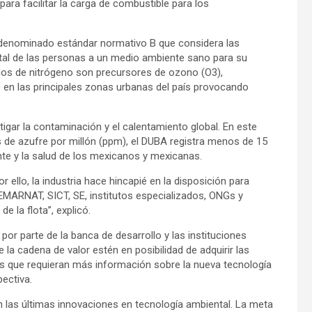
para facilitar la carga de combustible para los
al denominado estándar normativo B que considera las
tal de las personas a un medio ambiente sano para su
idos de nitrógeno son precursores de ozono (O3),
en las principales zonas urbanas del país provocando
igar la contaminación y el calentamiento global. En este
as de azufre por millón (ppm), el DUBA registra menos de 15
nte y la salud de los mexicanos y mexicanas.
 ello, la industria hace hincapié en la disposición para
MARNAT, SICT, SE, institutos especializados, ONGs y
e la flota”, explicó.
or parte de la banca de desarrollo y las instituciones
 la cadena de valor estén en posibilidad de adquirir las
s que requieran más información sobre la nueva tecnología
ectiva.
las últimas innovaciones en tecnología ambiental. La meta