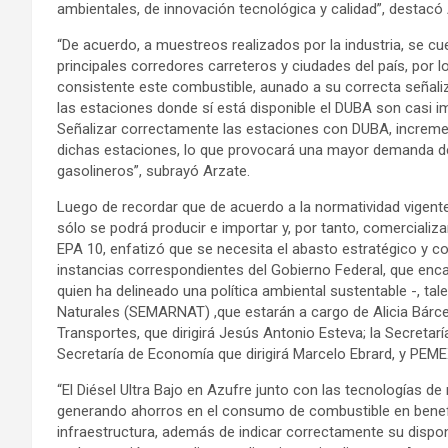
ambientales, de innovación tecnológica y calidad”, destacó 
“De acuerdo, a muestreos realizados por la industria, se cu
principales corredores carreteros y ciudades del país, por 
consistente este combustible, aunado a su correcta señaliz
las estaciones donde sí está disponible el DUBA son casi i
Señalizar correctamente las estaciones con DUBA, incremen
dichas estaciones, lo que provocará una mayor demanda de 
gasolineros”, subrayó Arzate.
Luego de recordar que de acuerdo a la normatividad vigente,
sólo se podrá producir e importar y, por tanto, comerciali
EPA 10, enfatizó que se necesita el abasto estratégico y co
instancias correspondientes del Gobierno Federal, que enca
quien ha delineado una política ambiental sustentable -, t
Naturales (SEMARNAT) ,que estarán a cargo de Alicia Bárce
Transportes, que dirigirá Jesús Antonio Esteva; la Secretaría
Secretaría de Economía que dirigirá Marcelo Ebrard, y PEME
“El Diésel Ultra Bajo en Azufre junto con las tecnologías de
generando ahorros en el consumo de combustible en benefici
infraestructura, además de indicar correctamente su dispon