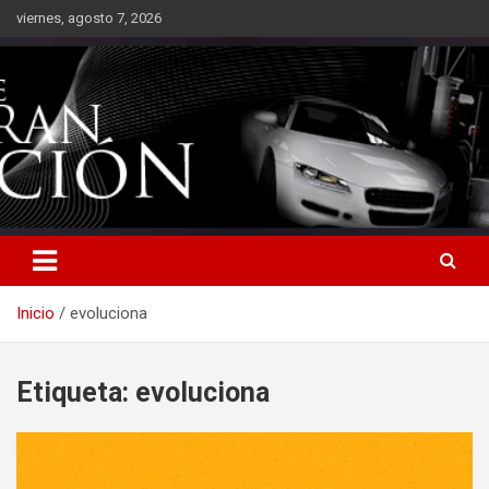
Saltar
viernes, agosto 7, 2026
al
contenido
Inicio
evoluciona
Etiqueta:
evoluciona