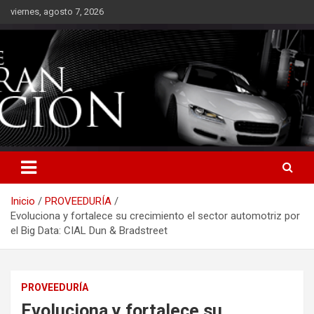
Saltar
viernes, agosto 7, 2026
al
contenido
Inicio
PROVEEDURÍA
Evoluciona y fortalece su crecimiento el sector automotriz por
el Big Data: CIAL Dun & Bradstreet
PROVEEDURÍA
Evoluciona y fortalece su