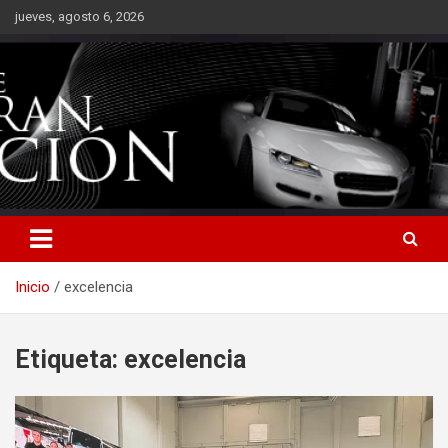
Saltar
jueves, agosto 6, 2026
al
contenido
Inicio
excelencia
Etiqueta:
excelencia