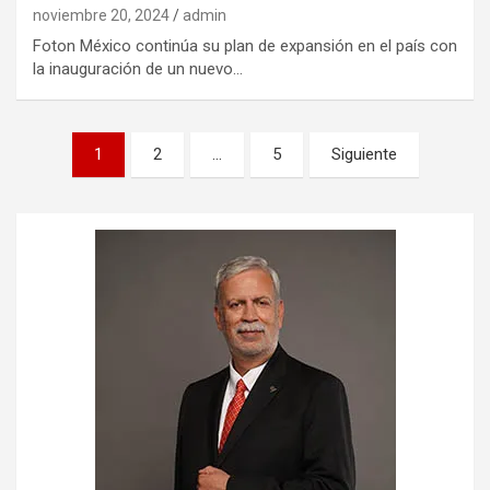
noviembre 20, 2024
admin
Foton México continúa su plan de expansión en el país con
la inauguración de un nuevo…
Navegación
1
2
…
5
Siguiente
de
entradas