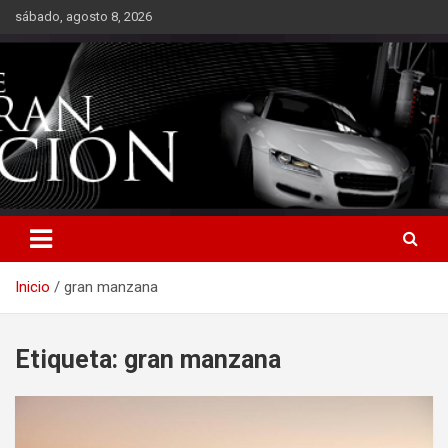
Saltar
sábado, agosto 8, 2026
al
contenido
Inicio
gran manzana
Etiqueta:
gran manzana