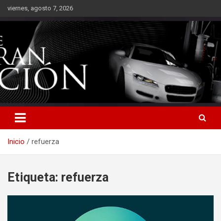
Saltar
viernes, agosto 7, 2026
al
contenido
Inicio
refuerza
Etiqueta:
refuerza