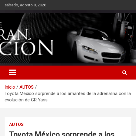
Saltar
sábado, agosto 8, 2026
al
contenido
Inicio
AUTOS
Toyota México sorprende a los amantes de la adrenalina con la
evolución de GR Yaris
AUTOS
Toyota México sorprende a los