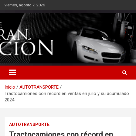
Saltar
viernes, agosto 7, 2026
al
contenido
Inicio
AUTOTRANSPORTE
Tractocamiones con récord en ventas en julio y su acumulado
2024
AUTOTRANSPORTE
Tractocamiones con récord en