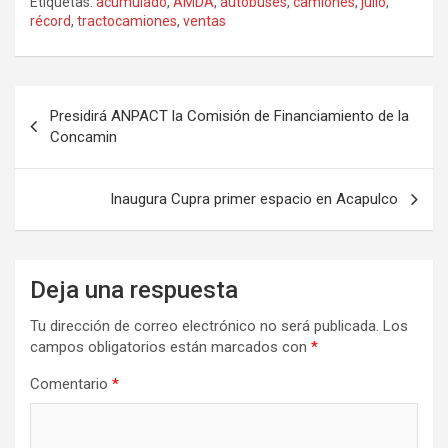
Etiquetas:
acumulado
,
AMDA
,
autobuses
,
camiones
,
julio
,
récord
,
tractocamiones
,
ventas
Navegación
Presidirá ANPACT la Comisión de Financiamiento de la
de
Concamin
entradas
Inaugura Cupra primer espacio en Acapulco
Deja una respuesta
Tu dirección de correo electrónico no será publicada.
Los
campos obligatorios están marcados con
*
Comentario
*