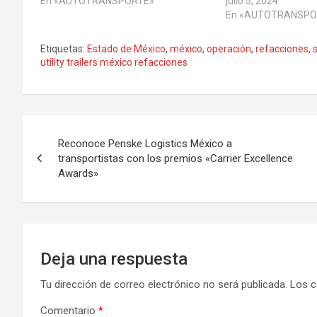
En «AUTOTRANSPORTE»
julio 5, 2024
En «AUTOTRANSPO
Etiquetas:
Estado de México
,
méxico
,
operación
,
refacciones
,
utility trailers méxico refacciones
Navegación
Reconoce Penske Logistics México a
de
transportistas con los premios «Carrier Excellence
Awards»
entradas
Deja una respuesta
Tu dirección de correo electrónico no será publicada.
Los c
Comentario
*