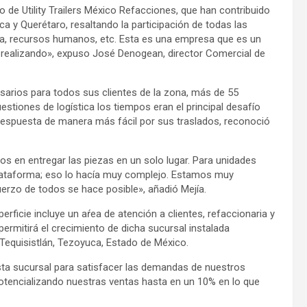
o de Utility Trailers México Refacciones, que han contribuido
ca y Querétaro, resaltando la participación de todas las
ia, recursos humanos, etc. Esta es una empresa que es un
e realizando», expuso José Denogean, director Comercial de
sarios para todos sus clientes de la zona, más de 55
estiones de logística los tiempos eran el principal desafío
a respuesta de manera más fácil por sus traslados, reconoció
mos en entregar las piezas en un solo lugar. Para unidades
 plataforma; eso lo hacía muy complejo. Estamos muy
uerzo de todos se hace posible», añadió Mejía.
rficie incluye un aŕea de atención a clientes, refaccionaria y
rmitirá el crecimiento de dicha sucursal instalada
equisistlán, Tezoyuca, Estado de México.
sta sucursal para satisfacer las demandas de nuestros
 potencializando nuestras ventas hasta en un 10% en lo que