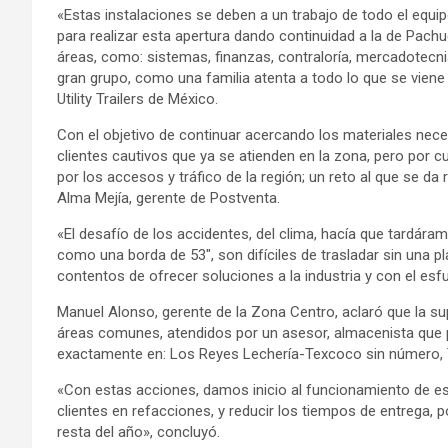
«Estas instalaciones se deben a un trabajo de todo el equip
para realizar esta apertura dando continuidad a la de Pachu
áreas, como: sistemas, finanzas, contraloría, mercadotecn
gran grupo, como una familia atenta a todo lo que se vien
Utility Trailers de México.
Con el objetivo de continuar acercando los materiales nece
clientes cautivos que ya se atienden en la zona, pero por cu
por los accesos y tráfico de la región; un reto al que se d
Alma Mejía, gerente de Postventa.
«El desafío de los accidentes, del clima, hacía que tardára
como una borda de 53″, son difíciles de trasladar sin una
contentos de ofrecer soluciones a la industria y con el esf
Manuel Alonso, gerente de la Zona Centro, aclaró que la supe
áreas comunes, atendidos por un asesor, almacenista que pe
exactamente en: Los Reyes Lechería-Texcoco sin número, T
«Con estas acciones, damos inicio al funcionamiento de e
clientes en refacciones, y reducir los tiempos de entrega,
resta del año», concluyó.