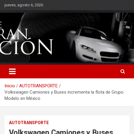
Saltar
jueves, agosto 6, 2026
al
contenido
Inicio
AUTOTRANSPORTE
Volkswagen Camiones y Buses incrementa la flota de Grupo
Modelo en México
AUTOTRANSPORTE
Volkswagen Camiones y Buses