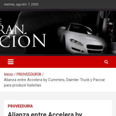
Saltar
viernes, agosto 7, 2026
al
contenido
Inicio
PROVEEDURÍA
Alianza entre Accelera by Cummins, Daimler Truck y Paccar
para producir baterías
PROVEEDURÍA
Alianza entre Accelera by