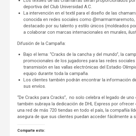
Los textiles de las chamarras serán proporcionados por
deportiva del Club Universidad A.C.
La intervención en el textil para el diseño de las cham
conocida en redes sociales como @marmarmaremoto, es
destacado por su talento y estilo únicos (moldeados po
a colaborar con marcas internacionales en murales, ilust
Difusión de la Campaña:
Bajo el lema: “Cracks de la cancha y del mundo”, la cam
promocionales de los jugadores para las redes sociales 
transmisión en las vallas electrónicas del Estadio Olímpi
equipo durante toda la campaña.
Los clientes también podrán encontrar la información 
sus envíos.
“De Cracks para Cracks”, no solo celebra el legado de uno
también subraya la dedicación de DHL Express por ofrecer 
una red de más 720 tiendas en todo el país, la compañía líd
asegura de que sus clientes puedan acceder fácilmente a sus
Comparte esto: