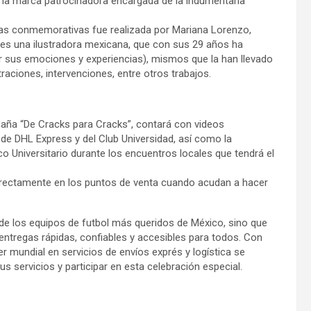
 la marca patrocinadora encargada de la indumentaria
arras conmemorativas fue realizada por Mariana Lorenzo,
 una ilustradora mexicana, que con sus 29 años ha
r sus emociones y experiencias), mismos que la han llevado
raciones, intervenciones, entre otros trabajos.
paña “De Cracks para Cracks”, contará con videos
de DHL Express y del Club Universidad, así como la
co Universitario durante los encuentros locales que tendrá el
directamente en los puntos de venta cuando acudan a hacer
 de los equipos de futbol más queridos de México, sino que
entregas rápidas, confiables y accesibles para todos. Con
er mundial en servicios de envíos exprés y logística se
 servicios y participar en esta celebración especial.