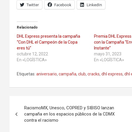
Twitter
Facebook
LinkedIn
Relacionado
DHL Express presenta la campaña
Premia DHL Express 
“Con DHL el Campeón de la Copa
con la Campaña “Env
eres tú”
Instante”
octubre 12, 2022
mayo 31, 2023
En «LOGÍSTICA»
En «LOGÍSTICA»
Etiquetas:
aniversario
,
campaña
,
club
,
cracks
,
dhl express
,
dhl
Navegación
RacismoMX, Unesco, COPRED y SIBISO lanzan
de
campaña en los espacios públicos de la CDMX
contra el racismo
entradas