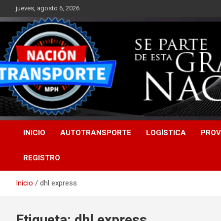
Saltar
jueves, agosto 6, 2026
al
contenido
INICIO
AUTOTRANSPORTE
LOGÍSTICA
PROV
REGISTRO
Inicio
dhl express
Etiqueta:
dhl express