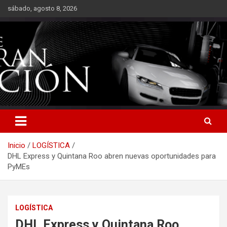
Saltar
sábado, agosto 8, 2026
al
contenido
Inicio
LOGÍSTICA
DHL Express y Quintana Roo abren nuevas oportunidades para
PyMEs
LOGÍSTICA
DHL Express y Quintana Roo