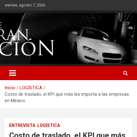
Saltar
viernes, agosto 7, 2026
al
contenido
Inicio
LOGÍSTICA
Costo de traslado, el KPI que más les importa a las empresas
en México
ENTREVISTA
LOGÍSTICA
Costo de traslado, el KPI que más