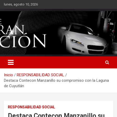
Saltar
lunes, agosto 10, 2026
al
contenido
Inicio
RESPONSABILIDAD SOCIAL
Destaca Contecon Manzanillo su compromiso con la Laguna
de Cuyutlán
RESPONSABILIDAD SOCIAL
Destaca Contecon Manzanillo su