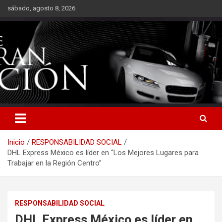
Saltar
sábado, agosto 8, 2026
al
contenido
Inicio
RESPONSABILIDAD SOCIAL
DHL Express México es líder en “Los Mejores Lugares para
Trabajar en la Región Centro”
RESPONSABILIDAD SOCIAL
DHL Express México es líder en