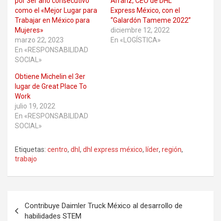
por 3er año consecutivo
Arranz, CEO de DHL
como el «Mejor Lugar para
Express México, con el
Trabajar en México para
“Galardón Tameme 2022”
Mujeres»
diciembre 12, 2022
marzo 22, 2023
En «LOGÍSTICA»
En «RESPONSABILIDAD
SOCIAL»
Obtiene Michelin el 3er
lugar de Great Place To
Work
julio 19, 2022
En «RESPONSABILIDAD
SOCIAL»
Etiquetas:
centro
,
dhl
,
dhl express méxico
,
líder
,
región
,
trabajo
Navegación
Contribuye Daimler Truck México al desarrollo de
de
habilidades STEM