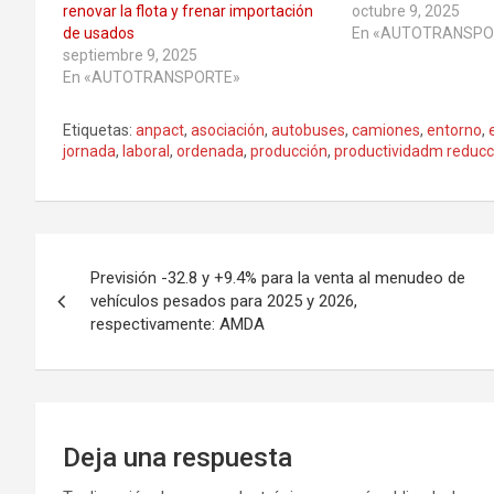
renovar la flota y frenar importación
octubre 9, 2025
de usados
En «AUTOTRANSPO
septiembre 9, 2025
En «AUTOTRANSPORTE»
Etiquetas:
anpact
,
asociación
,
autobuses
,
camiones
,
entorno
,
jornada
,
laboral
,
ordenada
,
producción
,
productividadm reducc
Navegación
Previsión -32.8 y +9.4% para la venta al menudeo de
de
vehículos pesados para 2025 y 2026,
respectivamente: AMDA
entradas
Deja una respuesta