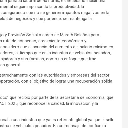
na jornada laboral de 40 horas, es necesario incluir una
amental seguir impulsando la productividad, la
or, asegurando que no se generen impactos negativos en la
odelos de negocios y que por ende, se mantenga la
bajo y Previsión Social a cargo de Marath Bolaños para
una ruta de consenso, crecimiento económico y
, consideró que el anuncio del aumento del salario mínimo en
jadores, al tiempo que en la industria de vehículos pesados,
rabajadores y sus familias, como un enfoque que trae
en general.
 estrechamente con las autoridades y empresas del sector
exportación, con el objetivo de lograr una recuperación sólida
xico” que recibió por parte de la Secretaría de Economía, que
CT 2025, que reconoce la calidad, la innovación y la
onal a una industria que ya es referente global ya que el sello
dustria de vehículos pesados. Es un mensaje de confianza