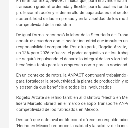
En este contexto, ANPACT indica que, para el avance hacia u
transición gradual, ordenada y flexible, para lo cual es fund
profesionalización y el desarrollo de capacidades del sect
sostenibilidad de las empresas y en la viabilidad de los m
competitividad de la industria.
De igual forma, reconoció la labor de la Secretaría del Tra
construir acuerdos con el sector industrial que impulsen 
responsabilidad compartida. Por otra parte, Rogelio Arzate
un 13% para 2026 refuerza el poder adquisitivo de los traba
se seguirá impulsando el desarrollo integral de las y los t
beneficios tanto para las empresas como para la sociedad 
En un contexto de retos, la ANPACT continuará trabajando
para fortalecer la productividad, la planta de producción y 
y sostenida que beneficie a todos los involucrados.
Rogelio Arzate se refirió también al distintivo “Hecho en Mé
lidera Marcelo Ebrard, en el marco de Expo Transporte ANPA
competitividad de los fabricados en México.
Destacó que este aval institucional ofrece un respaldo adici
‘Hecho en México’ reconoce la calidad y la solidez de la in