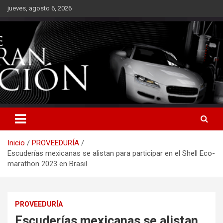
Saltar
jueves, agosto 6, 2026
al
contenido
Inicio
PROVEEDURÍA
Escuderías mexicanas se alistan para participar en el Shell Eco-
marathon 2023 en Brasil
PROVEEDURÍA
Escuderías mexicanas se alistan